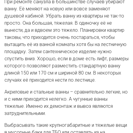
При ремонте санузла в большинстве случаев убирают
ванну. Её меняют на новую или вовсе заменяют
душевой кабиной. Убрать ванну из квартиры не так-то
просто. Она большая, тяжелая. В одиночку её не
вынести, да и вдвоем это тяжело. Планировки квартир
таковы, что приходится очень постараться, чтобы
вытащить её из ванной комнаты хотя бы на лестничную
площадку. Затем сантехническое изделие нужно
спустить вниз. Хорошо, если в доме есть лифт, размеры
которого позволяют разместить стандартную ванну
длиной 150 или 170 см и шириной 80 см. В некоторых
случаях её приходится нести по лестнице.
Акриловые и стальные ванны – сравнительно легкие, но
и с ними приходится нелегко. А чугунные ванны
тяжелые. Именно их демонтаж и вывоз являются
затруднительными.
Выбрасывать такие крупногабаритные и тяжелые вещи
в мусорные баки для ТБО или оставлять из на